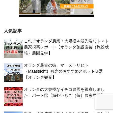
人気記事
これぞオランダ農業！大規模＆最先端なトマト
農家視察レポート【オランダ施設園芸（施設栽
培）農園見学】
オランダ最古の街、マーストリヒト
（Maastricht）観光のおすすめスポット６選
【オランダ観光】
オランダの大規模なイチゴ農園を視察しまし
た！パート①【海外いちご（苺）農家見学】