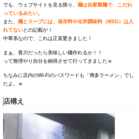
でも、ウェブサイトを見る限り、
麺は自家製麺で、こだわ
っているみたい
。
また、
麺とスープには、保存料や化学調味料（MSG）は入
れてない
と
の記載
が！
中華系なので、これは正直驚きました！
まぁ、香川だったら美味しい麺作れるか！！
って無理やり自分を納得させて行ってきましたｗ
ちなみに店内のWi-Fiのパスワードも「博多ラーメン」でし
たよ。ｗ
店構え