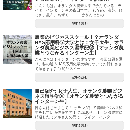
こんにちは。オランダの農業大学で学んでいる、ラ
イターインターン生の森田です。 わかめ、海苔、ひ
じき、昆布、もずく．．． 皆さんはどの...
記事を読む
農業のビジネススクール！？オランダ
HAS応用科学大学とは：女子大生、オラ
ンダ農業ビジネス留学記②【オランダ農
業とつながるインターン生】
こんにちは！インターンの佐藤です！ 今回は題名通
り、私の通うHAS応用化学大学についてお話しさせ
て頂きます(^ ^) 絶品スイー...
記事を読む
自己紹介: 女子大生、オランダ農業ビジ
ネス留学記⓪【オランダ農業とつながる
インターン生】
皆さんはじめまして！ オランダにて農業ビジネス留
学をしている佐藤です！ ご縁あり、オランダ農業に
精通したミズキさんの元で、ライターインタ...
記事を読む