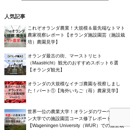
人気記事
これぞオランダ農業！大規模＆最先端なトマト
農家視察レポート【オランダ施設園芸（施設栽
培）農園見学】
オランダ最古の街、マーストリヒト
（Maastricht）観光のおすすめスポット６選
【オランダ観光】
オランダの大規模なイチゴ農園を視察しまし
た！パート①【海外いちご（苺）農家見学】
世界一位の農業大学！オランダのワーヘニンゲ
ン大学での施設園芸コース修了レポート
【Wageningen University（WUR）での温室栽