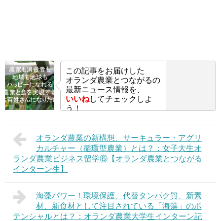
この記事をお届けした
オランダ農業とつながるの
最新ニュース情報を、
いいね
してチェックしよ
う！
オランダ農業の新構想、サーキュラー・アグリ
カルチャー（循環型農業）とは？：女子大生オ
ランダ農業ビジネス留学⑥【オランダ農業とつながる
インターン生】
海藻パワー！環境保護、代替タンパク質、新素
材、新食材として注目されている「海藻」のポ
テンシャルとは？：オランダ農業大学生インターン記