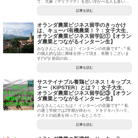
て、大麻（マリファナ）を思い浮かべる人も多い...
記事を読む
オランダ農業ビジネス留学のきっかけ
は、キューバ有機農業！？：女子大生、
オランダ農業ビジネス留学記①【オラン
ダ農業とつながるインターン生】
みなさんこんにちは！ インターンの佐藤です^ - ^ 私
の個人的な話に興味を持って頂き、有難うございま
す(^o^)/ 前回の自...
記事を読む
サステイナブル養鶏ビジネス！キップス
ター（KIPSTER）とは？：女子大生、
オランダ農業ビジネス留学記③【オラン
ダ農業とつながるインターン生】
みなさんこんにちは！ インターンの佐藤です^ ^ 私
の通う学校では2学期が終わり、ドキドキハラハラ、
テストの結果を待っているところで...
記事を読む