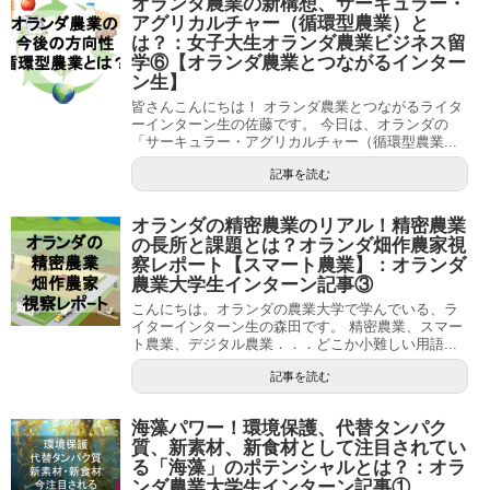
オランダ農業の新構想、サーキュラー・
アグリカルチャー（循環型農業）と
は？：女子大生オランダ農業ビジネス留
学⑥【オランダ農業とつながるインター
ン生】
皆さんこんにちは！ オランダ農業とつながるライタ
ーインターン生の佐藤です。 今日は、オランダの
「サーキュラー・アグリカルチャー（循環型農業...
記事を読む
オランダの精密農業のリアル！精密農業
の長所と課題とは？オランダ畑作農家視
察レポート【スマート農業】：オランダ
農業大学生インターン記事③
こんにちは。オランダの農業大学で学んでいる、ラ
イターインターン生の森田です。 精密農業、スマー
ト農業、デジタル農業．．．どこか小難しい用語...
記事を読む
海藻パワー！環境保護、代替タンパク
質、新素材、新食材として注目されてい
る「海藻」のポテンシャルとは？：オラ
ンダ農業大学生インターン記事①