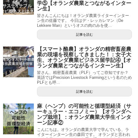
学⑤【オランダ農業とつながるインター
ン生】
皆さんこんにちは！オランダ農業ライターインター
ン生の佐藤です。 今日はデ・レッカレマン（De
Lekkere Man）というオスの肉のみを使...
記事を読む
【スマート酪農】オランダの精密畜産農
業の現場を視察してきました！：女子大
生、オランダ農業ビジネス留学記④【オ
ランダ農業とつながるインターン生】
皆さん、精密畜産農業（PLF）ってご存知ですか？
英語ではPrecision Livestock Farmingという名のため
PLFとも呼...
記事を読む
麻（ヘンプ）の可能性と循環型経済（サ
ーキュラー・エコノミー）【オランダヘ
ンプ栽培】：オランダ農業大学生インタ
ーン記事②
こんにちは。オランダの農業大学で学んでいる、ラ
イターインターン生の森田です。 オランダと言われ