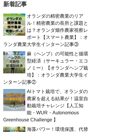
新着記事
オランダの精密農業のリア
ル！精密農業の長所と課題と
は？オランダ畑作農家視察レ
ポート【スマート農業】：オ
ランダ農業大学生インターン記事③
麻（ヘンプ）の可能性と循環
型経済（サーキュラー・エコ
ノミー）【オランダヘンプ栽
培】：オランダ農業大学生イ
ンターン記事②
AIトマト栽培で、オランダの
農家を超える結果が！温室自
動栽培チャレンジ【人工知
能・WUR・Autonomous
Greenhouse Challenge 】
海藻パワー！環境保護、代替