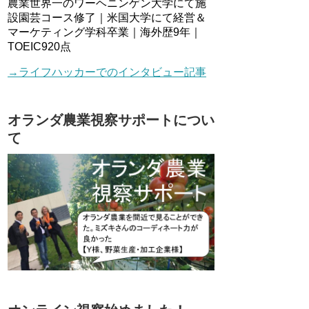
農業世界一のワーヘニンゲン大学にて施
設園芸コース修了｜米国大学にて経営＆
マーケティング学科卒業｜海外歴9年｜
TOEIC920点
→ライフハッカーでのインタビュー記事
オランダ農業視察サポートについ
て