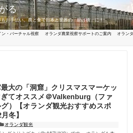
がる
等もお手伝い。農と食で日本と世界の「懸け橋」に！
イン・バーチャル視察
オランダ農業視察サポートのご案内
オラン
パ最大の「洞窟」クリスマスマーケッ
てオススメ＠Valkenburg（ファ
ルグ）【オランダ観光おすすめスポ
2月冬】
オランダ観光