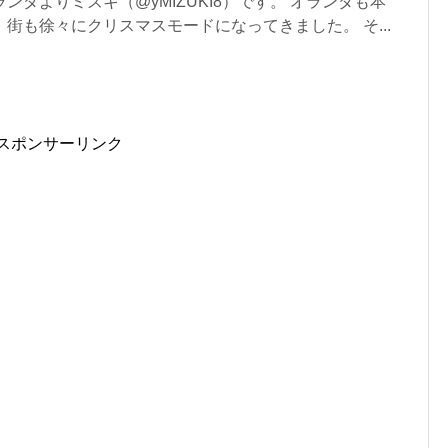
ンダよりミズキ（@yMIZUKI8）です。 オランダも本
街も徐々にクリスマスモードになってきました。 そ...
スポンサーリンク