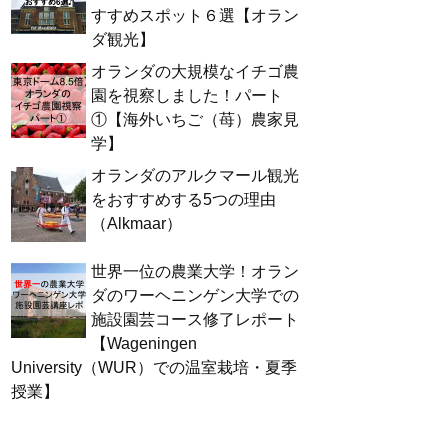
すすめスポット６選【オラン
ダ観光】
オランダの大規模なイチゴ農
園を視察しました！パート
①【海外いちご（苺）農家見
学】
オランダのアルクマール観光
をおすすめする5つの理由
（Alkmaar）
世界一位の農業大学！オラン
ダのワーヘニンゲン大学での
施設園芸コース修了レポート
【Wageningen
University（WUR）での温室栽培・夏季
授業】