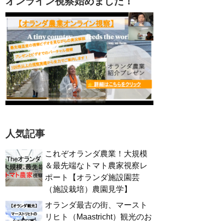
オンライン視察始めました！
人気記事
これぞオランダ農業！大規模
＆最先端なトマト農家視察レ
ポート【オランダ施設園芸
（施設栽培）農園見学】
オランダ最古の街、マースト
リヒト（Maastricht）観光のお