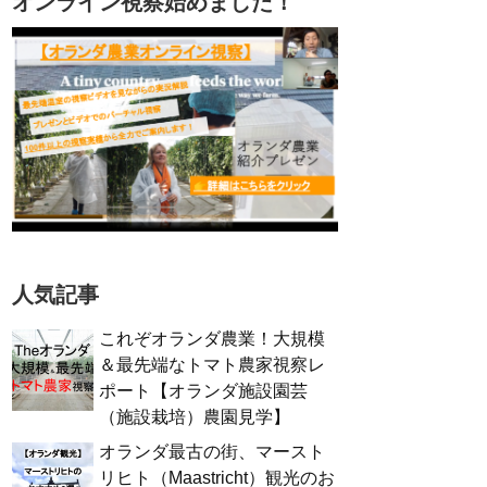
オンライン視察始めました！
人気記事
これぞオランダ農業！大規模
＆最先端なトマト農家視察レ
ポート【オランダ施設園芸
（施設栽培）農園見学】
オランダ最古の街、マースト
リヒト（Maastricht）観光のお