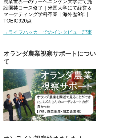
農業世界一のワーヘニンゲン大学にて施
設園芸コース修了｜米国大学にて経営＆
マーケティング学科卒業｜海外歴9年｜
TOEIC920点
→ライフハッカーでのインタビュー記事
オランダ農業視察サポートについ
て