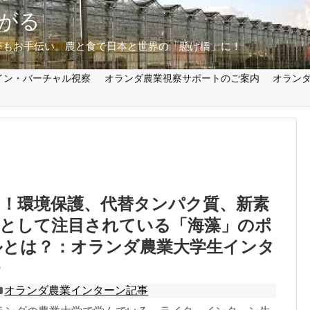
がる
等もお手伝い。農と食で日本と世界の「懸け橋」に！
イン・バーチャル視察
オランダ農業視察サポートのご案内
オラン
ー！環境保護、代替タンパク質、新素
材として注目されている「海藻」のポ
ルとは？：オランダ農業大学生インタ
オランダ農業インターン記事