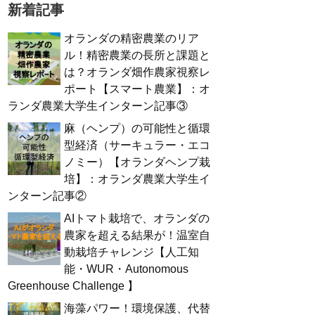
新着記事
オランダの精密農業のリア
ル！精密農業の長所と課題と
は？オランダ畑作農家視察レ
ポート【スマート農業】：オ
ランダ農業大学生インターン記事③
麻（ヘンプ）の可能性と循環
型経済（サーキュラー・エコ
ノミー）【オランダヘンプ栽
培】：オランダ農業大学生イ
ンターン記事②
AIトマト栽培で、オランダの
農家を超える結果が！温室自
動栽培チャレンジ【人工知
能・WUR・Autonomous
Greenhouse Challenge 】
海藻パワー！環境保護、代替