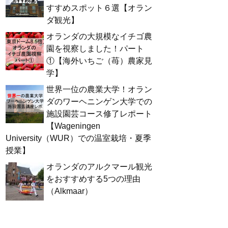
すすめスポット６選【オラン
ダ観光】
オランダの大規模なイチゴ農
園を視察しました！パート
①【海外いちご（苺）農家見
学】
世界一位の農業大学！オラン
ダのワーヘニンゲン大学での
施設園芸コース修了レポート
【Wageningen
University（WUR）での温室栽培・夏季
授業】
オランダのアルクマール観光
をおすすめする5つの理由
（Alkmaar）