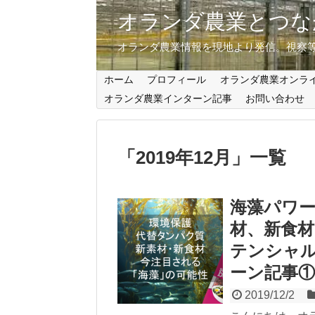
オランダ農業とつな
オランダ農業情報を現地より発信。視察
ホーム
プロフィール
オランダ農業オンラ
オランダ農業インターン記事
お問い合わせ
「
2019年12月
」
一覧
海藻パワ
材、新食
テンシャ
ーン記事①
2019/12/2