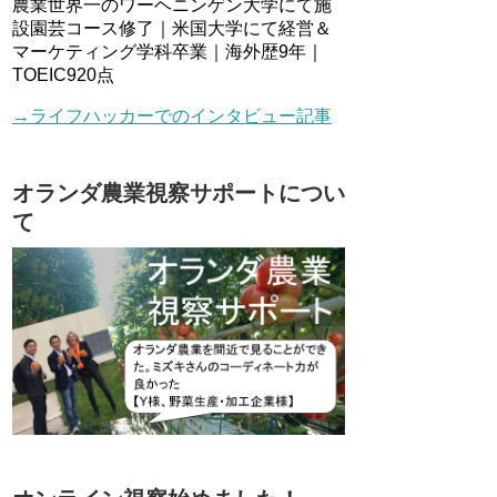
農業世界一のワーヘニンゲン大学にて施
設園芸コース修了｜米国大学にて経営＆
マーケティング学科卒業｜海外歴9年｜
TOEIC920点
→ライフハッカーでのインタビュー記事
オランダ農業視察サポートについ
て