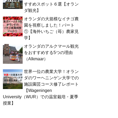
すすめスポット６選【オラン
ダ観光】
オランダの大規模なイチゴ農
園を視察しました！パート
①【海外いちご（苺）農家見
学】
オランダのアルクマール観光
をおすすめする5つの理由
（Alkmaar）
世界一位の農業大学！オラン
ダのワーヘニンゲン大学での
施設園芸コース修了レポート
【Wageningen
University（WUR）での温室栽培・夏季
授業】