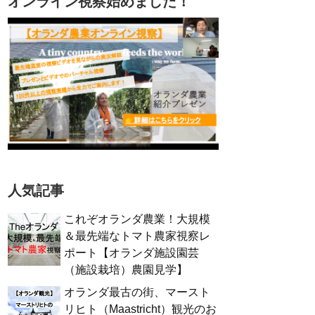
オンライン視察始めました！
人気記事
これぞオランダ農業！大規模
＆最先端なトマト農家視察レ
ポート【オランダ施設園芸
（施設栽培）農園見学】
オランダ最古の街、マースト
リヒト（Maastricht）観光のお