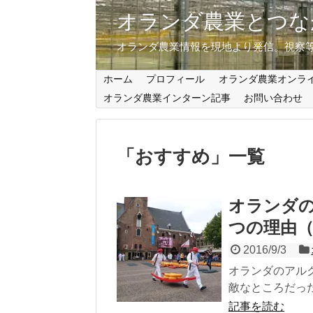
オランダ農業とつな
オランダ農業情報を現地より発信。視察
ホーム
プロフィール
オランダ農業オンラ
オランダ農業インターン記事
お問い合わせ
「
おすすめ
」
一覧
オランダ
つの理由（A
2016/9/3
オランダのアルク
敵なところだった
記事を読む