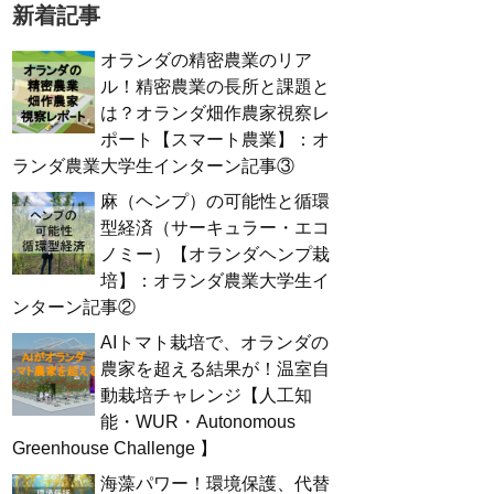
新着記事
オランダの精密農業のリア
ル！精密農業の長所と課題と
は？オランダ畑作農家視察レ
ポート【スマート農業】：オ
ランダ農業大学生インターン記事③
麻（ヘンプ）の可能性と循環
型経済（サーキュラー・エコ
ノミー）【オランダヘンプ栽
培】：オランダ農業大学生イ
ンターン記事②
AIトマト栽培で、オランダの
農家を超える結果が！温室自
動栽培チャレンジ【人工知
能・WUR・Autonomous
Greenhouse Challenge 】
海藻パワー！環境保護、代替