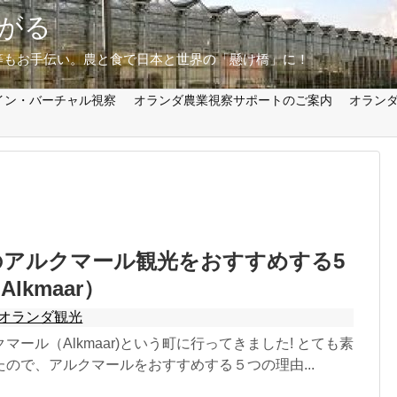
がる
等もお手伝い。農と食で日本と世界の「懸け橋」に！
イン・バーチャル視察
オランダ農業視察サポートのご案内
オラン
のアルクマール観光をおすすめする5
lkmaar）
オランダ観光
マール（Alkmaar)という町に行ってきました! とても素
ので、アルクマールをおすすめする５つの理由...