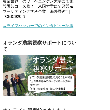
農業世界一のワーヘニンゲン大学にて施
設園芸コース修了｜米国大学にて経営＆
マーケティング学科卒業｜海外歴9年｜
TOEIC920点
→ライフハッカーでのインタビュー記事
オランダ農業視察サポートについ
て