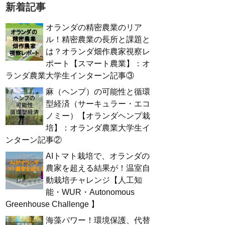
新着記事
オランダの精密農業のリア
ル！精密農業の長所と課題と
は？オランダ畑作農家視察レ
ポート【スマート農業】：オ
ランダ農業大学生インターン記事③
麻（ヘンプ）の可能性と循環
型経済（サーキュラー・エコ
ノミー）【オランダヘンプ栽
培】：オランダ農業大学生イ
ンターン記事②
AIトマト栽培で、オランダの
農家を超える結果が！温室自
動栽培チャレンジ【人工知
能・WUR・Autonomous
Greenhouse Challenge 】
海藻パワー！環境保護、代替