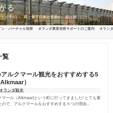
がる
等もお手伝い。農と食で日本と世界の「懸け橋」に！
イン・バーチャル視察
オランダ農業視察サポートのご案内
オラン
一覧
のアルクマール観光をおすすめする5
lkmaar）
オランダ観光
マール（Alkmaar)という町に行ってきました! とても素
ので、アルクマールをおすすめする５つの理由...