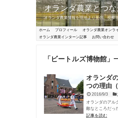
オランダ農業とつな
オランダ農業情報を現地より発信。視察
ホーム
プロフィール
オランダ農業オンラ
オランダ農業インターン記事
お問い合わせ
「
ビートルズ博物館
」
オランダ
つの理由（A
2016/9/3
オランダのアルク
敵なところだった
記事を読む