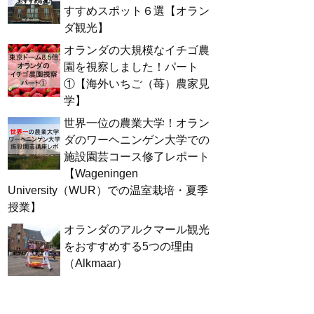
すすめスポット６選【オラン
ダ観光】
オランダの大規模なイチゴ農
園を視察しました！パート
①【海外いちご（苺）農家見
学】
世界一位の農業大学！オラン
ダのワーヘニンゲン大学での
施設園芸コース修了レポート
【Wageningen
University（WUR）での温室栽培・夏季
授業】
オランダのアルクマール観光
をおすすめする5つの理由
（Alkmaar）