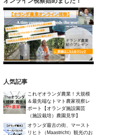
オンライン視察始めました！
人気記事
これぞオランダ農業！大規模
＆最先端なトマト農家視察レ
ポート【オランダ施設園芸
（施設栽培）農園見学】
オランダ最古の街、マースト
リヒト（Maastricht）観光のお